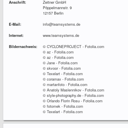
Anschrift:
Zeitner GmbH
Pöppelmannstr. 9
12157 Berlin
E-Mail:
info@teamsystems.de
Internet:
www.teamsystems.de
Bildernachweis:
© CYCLONEPROJECT - Fotolia.com
© az - Fotolia.com
© az - Fotolia.com
© Jane - Fotolia.com
© skvoor - Fotolia.com
© Texelart - Fotolia.com
© coramax - Fotolia.com
© martanfoto - Fotolia.com
© Anatoly Maslennikov - Fotolia.com
© style-photography.de - Fotolia.com
© Orlando Florin Rosu - Fotolia.com
© fotomek - Fotolia.com
© Texelart - Fotolia.com